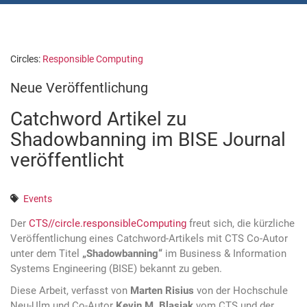
Circles:
Responsible Computing
Neue Veröffentlichung
Catchword Artikel zu
Shadowbanning im BISE Journal
veröffentlicht
Events
Der
CTS
//
circle
.
responsibleComputing
freut sich, die kürzliche
Veröffentlichung eines Catchword-Artikels mit CTS Co-Autor
unter dem Titel
„Shadowbanning“
im Business & Information
Systems Engineering (BISE) bekannt zu geben.
Diese Arbeit, verfasst von
Marten Risius
von der Hochschule
Neu-Ulm und Co-Autor
Kevin M. Blasiak
vom CTS und der